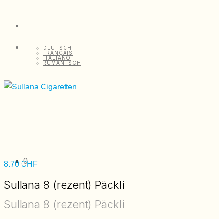
DEUTSCH
FRANÇAIS
ITALIANO
RUMANTSCH
0
8.70
CHF
Sullana 8 (rezent) Päckli
Sullana 8 (rezent) Päckli