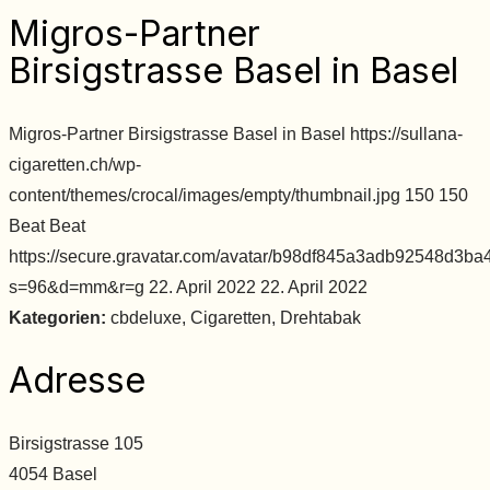
Migros-Partner
Birsigstrasse Basel
in Basel
Migros-Partner Birsigstrasse Basel
in Basel
https://sullana-
cigaretten.ch/wp-
content/themes/crocal/images/empty/thumbnail.jpg
150
150
Beat
Beat
https://secure.gravatar.com/avatar/b98df845a3adb92548d3b
s=96&d=mm&r=g
22. April 2022
22. April 2022
Kategorien:
cbdeluxe, Cigaretten, Drehtabak
Adresse
Birsigstrasse 105
4054 Basel