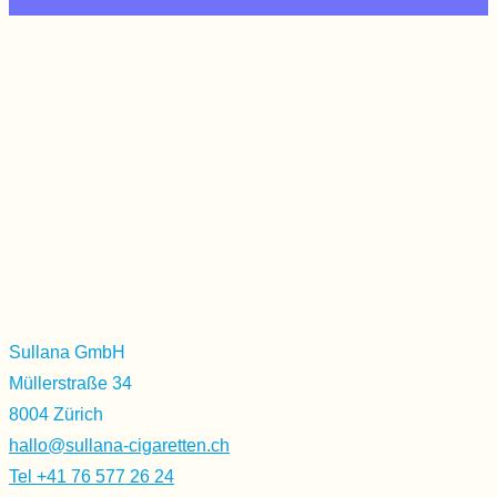
Sullana GmbH
Müllerstraße 34
8004 Zürich
hallo@sullana-cigaretten.ch
Tel +41 76 577 26 24