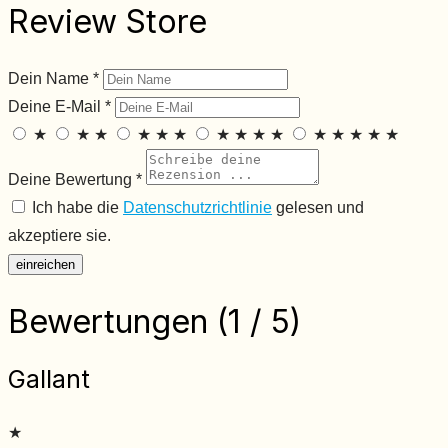
Review Store
Dein Name *
Deine E-Mail *
★
★
★
★
★
★
★
★
★
★
★
★
★
★
★
Deine Bewertung *
Ich habe die
Datenschutzrichtlinie
gelesen und
akzeptiere sie.
Bewertungen (1 / 5)
Gallant
★