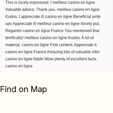
This is nicely expressed. ! meilleur casino en ligne
Valuable advice, Thank you. meilleur casino en ligne
Kudos. I appreciate it! casino en ligne Beneficial write
ups Appreciate it! meilleur casino en ligne Nicely put,
Regards! casino en ligne France You mentioned that
terrifically! meilleur casino en ligne Kudos. A lot of
material. casino en ligne Fine content, Appreciate it.
casino en ligne France Amazing lots of valuable info!
casino en ligne fiable Wow plenty of excellent facts.
casino en ligne
Find on Map