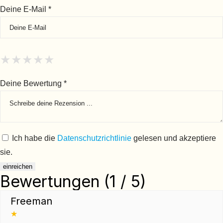
Deine E-Mail *
★
★
★
★
★
★
★
★
★
★
★
★
★
★
★
Deine Bewertung *
Ich habe die
Datenschutzrichtlinie
gelesen und akzeptiere
sie.
Bewertungen (1 / 5)
Freeman
★