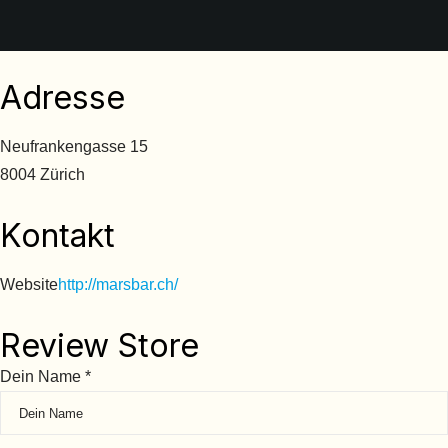
Adresse
Neufrankengasse 15
8004 Zürich
Kontakt
Website
http://marsbar.ch/
Review Store
Dein Name *