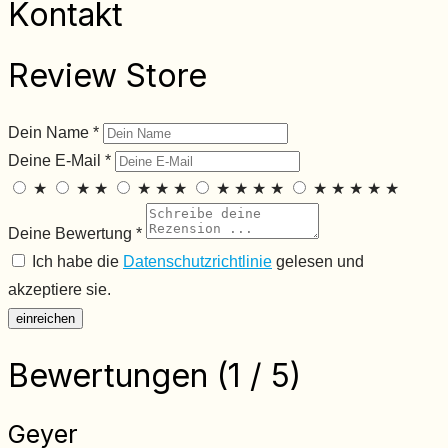
Kontakt
Review Store
Dein Name *
Deine E-Mail *
★
★
★
★
★
★
★
★
★
★
★
★
★
★
★
Deine Bewertung *
Ich habe die
Datenschutzrichtlinie
gelesen und
akzeptiere sie.
Bewertungen (1 / 5)
Geyer