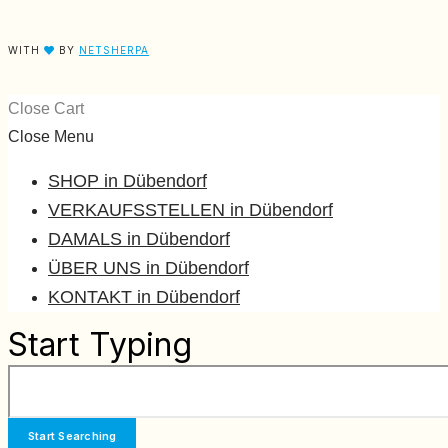
WITH
BY
NETSHERPA
Close Cart
Close Menu
SHOP
in Dübendorf
VERKAUFSSTELLEN
in Dübendorf
DAMALS
in Dübendorf
ÜBER UNS
in Dübendorf
KONTAKT
in Dübendorf
Start Typing