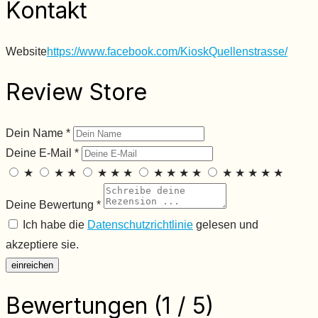
Kontakt
Website
https://www.facebook.com/KioskQuellenstrasse/
Review Store
Dein Name *
Deine E-Mail *
★
★
★
★
★
★
★
★
★
★
★
★
★
★
★
Deine Bewertung *
Ich habe die
Datenschutzrichtlinie
gelesen und
akzeptiere sie.
Bewertungen (1 / 5)