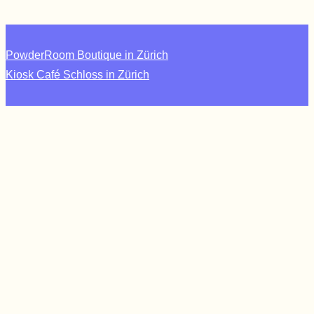
PowderRoom Boutique
in Zürich
Kiosk Café Schloss
in Zürich