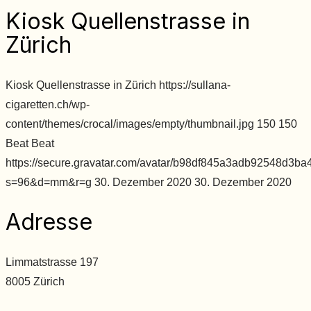
Kiosk Quellenstrasse
in
Zürich
Kiosk Quellenstrasse
in Zürich
https://sullana-
cigaretten.ch/wp-
content/themes/crocal/images/empty/thumbnail.jpg
150
150
Beat
Beat
https://secure.gravatar.com/avatar/b98df845a3adb92548d3b
s=96&d=mm&r=g
30. Dezember 2020
30. Dezember 2020
Adresse
Limmatstrasse 197
8005 Zürich