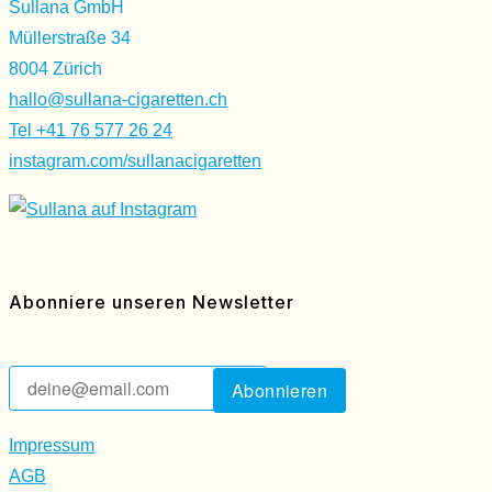
Sullana GmbH
Müllerstraße 34
8004 Zürich
hallo@sullana-cigaretten.ch
Tel +41 76 577 26 24
instagram.com/sullanacigaretten
Abonniere unseren Newsletter
Impressum
AGB