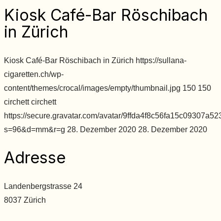
Kiosk Café-Bar Röschibach
in Zürich
Kiosk Café-Bar Röschibach
in Zürich
https://sullana-
cigaretten.ch/wp-
content/themes/crocal/images/empty/thumbnail.jpg
150
150
circhett
circhett
https://secure.gravatar.com/avatar/9ffda4f8c56fa15c0930
s=96&d=mm&r=g
28. Dezember 2020
28. Dezember 2020
Adresse
Landenbergstrasse 24
8037 Zürich