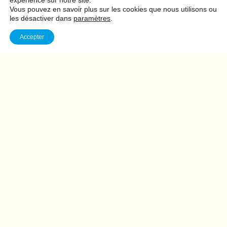
expérience sur notre site.
Vous pouvez en savoir plus sur les cookies que nous utilisons ou
les désactiver dans
paramètres
.
Accepter
La dernière publicité pour le tabac
En anticipant le résultat électoral du vote sur la publicité
pour le tabac, Sullana a pris congé de cette époque
s’achevante de la publicité pour le tabac avec des
affiches, qui rendent hommage à l’air des jours passés